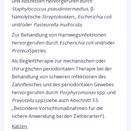
und Abszessen hervorgerufen durch
Staphylococcus pseudintermedius,
β-
hämolytische
Streptokokken,, Escherichia coli
und/oder
Pasteurella multocida
.
Zur Behandlung von Harnwegsinfektionen
hervorgerufen durch
Escherichia coli
und/oder
Proteus
Spezies.
Als Begleittherapie zur mechanischen oder
chirurgischen periodontalen Therapie bei der
Behandlung von schweren Infektionen des
Zahnfleisches und des periodontalen Gewebes
hervorgerufen durch
Porphyromonas
spp. und
Prevotella
spp.(siehe auch Abschnitt 3.5
„Besondere Vorsichtsmaßnahmen für die
sichere Anwendung bei den Zieltierarten“).
Katzen: