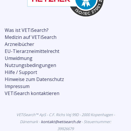
Was ist VETiSearch?
Medizin auf VETiSearch
Arzneibücher
EU-Tierarzneimittelrecht
Umwidmung
Nutzungsbedingungen
Hilfe / Support
Hinweise zum Datenschutz
Impressum
VETiSearch kontaktieren
VETiSearch™ ApS - C.F. Richs Vej 99D - 2000 Kopenhagen -
Dänemark -
kontakt@vetisearch.de
- Steuernummer:
39926679