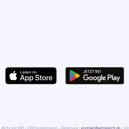
. Richs Vej 99D - 2000 Kopenhagen - Dänemark -
kontakt@vetisearch.de
- St