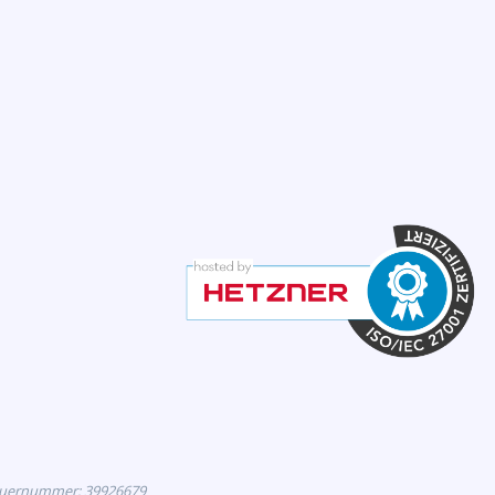
euernummer: 39926679