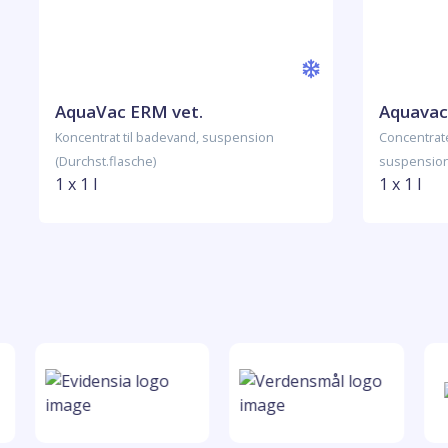
AquaVac ERM vet.
Aquavac 
Koncentrat til badevand, suspension
Concentrat
(Durchst.flasche)
suspension 
1 x 1 l
1 x 1 l