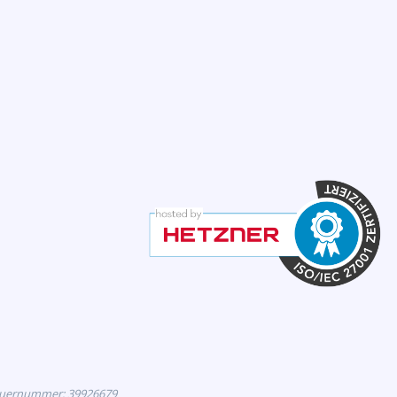
euernummer: 39926679