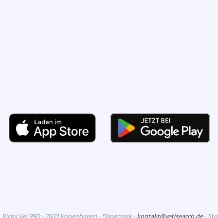
. Richs Vej 99D - 2000 Kopenhagen - Dänemark -
kontakt@vetisearch.de
- St