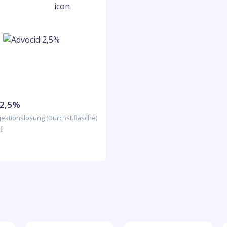
 2,5%
jektionslösung (Durchst.flasche)
l