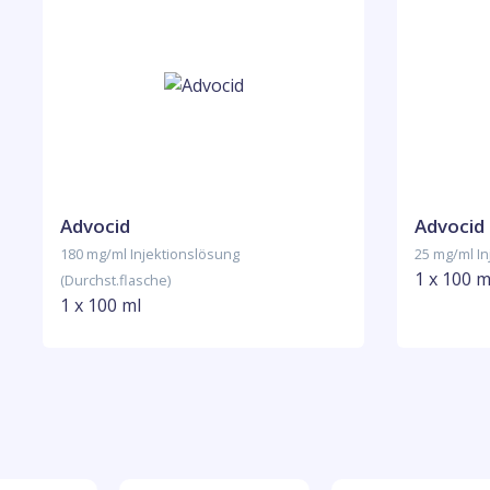
Advocid
Advocid
180 mg/ml Injektionslösung
25 mg/ml In
1 x 100 m
(Durchst.flasche)
1 x 100 ml