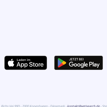
. Richs Vej 99D - 2000 Kopenhagen - Dänemark -
kontakt@vetisearch.de
- St