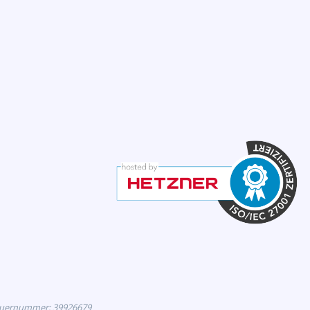
euernummer: 39926679