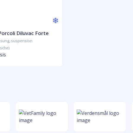
 Porcoli Diluvac Forte
lösung, suspension
asche)
sis