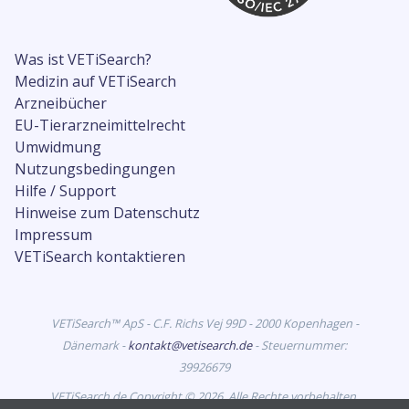
Was ist VETiSearch?
Medizin auf VETiSearch
Arzneibücher
EU-Tierarzneimittelrecht
Umwidmung
Nutzungsbedingungen
Hilfe / Support
Hinweise zum Datenschutz
Impressum
VETiSearch kontaktieren
VETiSearch™ ApS - C.F. Richs Vej 99D - 2000 Kopenhagen -
Dänemark -
kontakt@vetisearch.de
- Steuernummer:
39926679
VETiSearch.de Copyright © 2026. Alle Rechte vorbehalten.