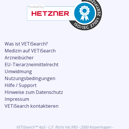
Was ist VETiSearch?
Medizin auf VETiSearch
Arzneibücher
EU-Tierarzneimittelrecht
Umwidmung
Nutzungsbedingungen
Hilfe / Support
Hinweise zum Datenschutz
Impressum
VETiSearch kontaktieren
VETiSearch™ ApS - C.F. Richs Vej 99D - 2000 Kopenhagen -