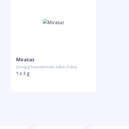
Mirataz
20 mg/g Transdermale Salbe (Tube)
1 x 3 g