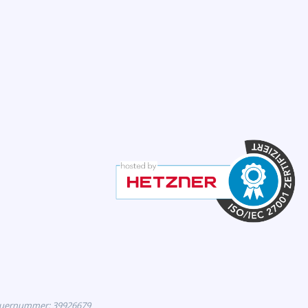
euernummer: 39926679