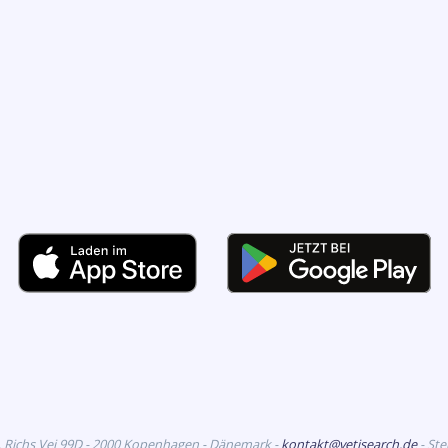
. Richs Vej 99D - 2000 Kopenhagen - Dänemark -
kontakt@vetisearch.de
- St