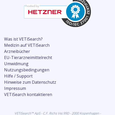
Was ist VETiSearch?
Medizin auf VETiSearch
Arzneibücher
EU-Tierarzneimittelrecht
Umwidmung
Nutzungsbedingungen
Hilfe / Support
Hinweise zum Datenschutz
Impressum
VETiSearch kontaktieren
VETiSearch™ ApS - C.F. Richs Vej 99D - 2000 Kopenhagen -