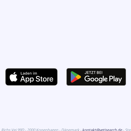
. Richs Vej 99D - 2000 Kopenhagen - Dänemark -
kontakt@vetisearch.de
- St