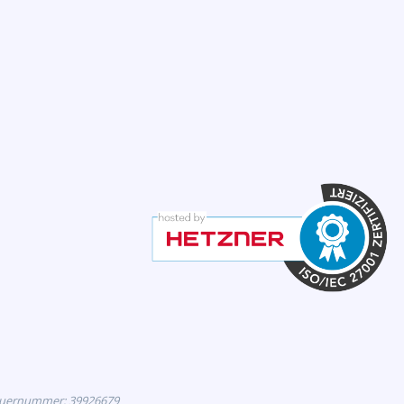
euernummer: 39926679