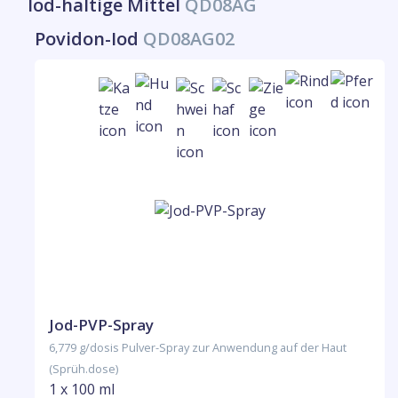
Iod-haltige Mittel
QD08AG
Povidon-Iod
QD08AG02
Jod-PVP-Spray
6,779 g/dosis Pulver-Spray zur Anwendung auf der Haut
(Sprüh.dose)
1 x 100 ml