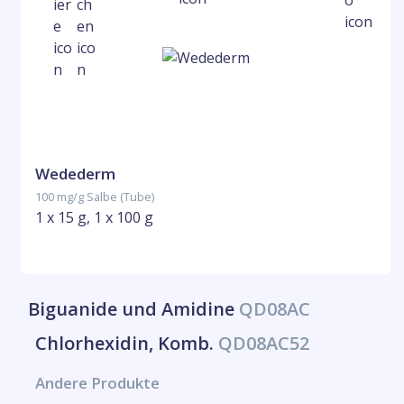
Wedederm
100 mg/g Salbe (Tube)
1 x 15 g, 1 x 100 g
Biguanide und Amidine
QD08AC
Chlorhexidin, Komb.
QD08AC52
Andere Produkte