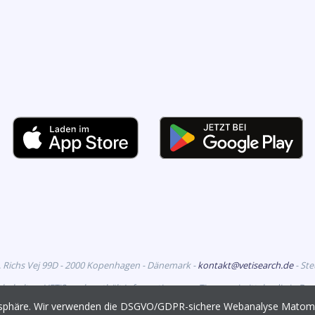
. Richs Vej 99D - 2000 Kopenhagen - Dänemark -
kontakt@vetisearch.de
- St
rbehalten. VETiSearch enthält Informationen zu Tierarzneimitteln, die in D
richtet sich an tiermedizinische Fachkreise.
vatsphäre. Wir verwenden die DSGVO/GDPR-sichere Webanalyse Mato