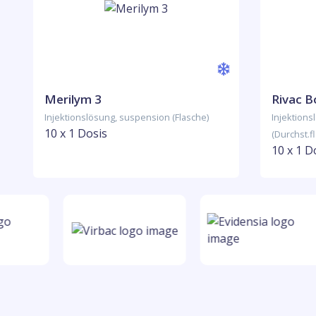
Merilym 3
Rivac B
Injektionslösung, suspension (Flasche)
Injektion
10 x 1 Dosis
(Durchst.f
10 x 1 D