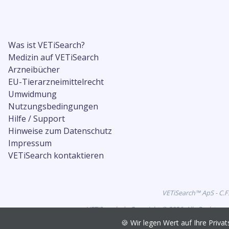
Was ist VETiSearch?
Medizin auf VETiSearch
Arzneibücher
EU-Tierarzneimittelrecht
Umwidmung
Nutzungsbedingungen
Hilfe / Support
Hinweise zum Datenschutz
Impressum
VETiSearch kontaktieren
VETiSearch™ ApS - C.F
VETiSearch.de Copyright © 2026. Alle Rechte vo
🍪 Wir legen Wert auf Ihre Pri