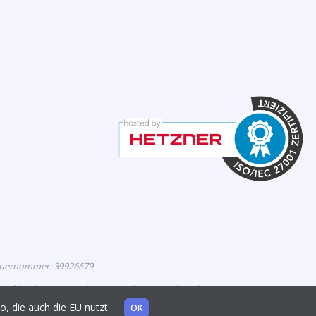
euernummer: 39926679
eutschland zur Vermarktung zugelassen sind, und
mo, die auch die EU nutzt.
OK