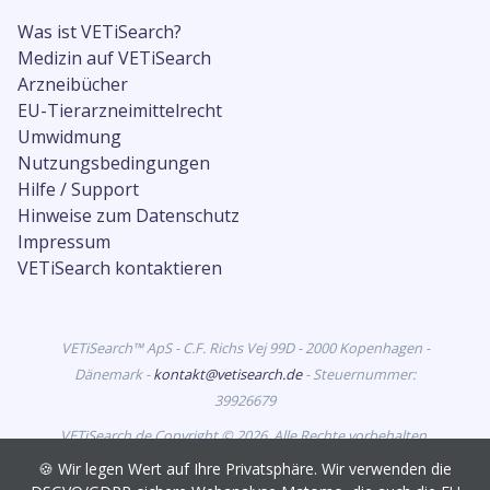
Was ist VETiSearch?
Medizin auf VETiSearch
Arzneibücher
EU-Tierarzneimittelrecht
Umwidmung
Nutzungsbedingungen
Hilfe / Support
Hinweise zum Datenschutz
Impressum
VETiSearch kontaktieren
VETiSearch™ ApS - C.F. Richs Vej 99D - 2000 Kopenhagen -
Dänemark -
kontakt@vetisearch.de
- Steuernummer:
39926679
VETiSearch.de Copyright © 2026. Alle Rechte vorbehalten.
VETiSearch enthält Informationen zu Tierarzneimitteln, die
🍪 Wir legen Wert auf Ihre Privatsphäre. Wir verwenden die
in Deutschland zur Vermarktung zugelassen sind, und