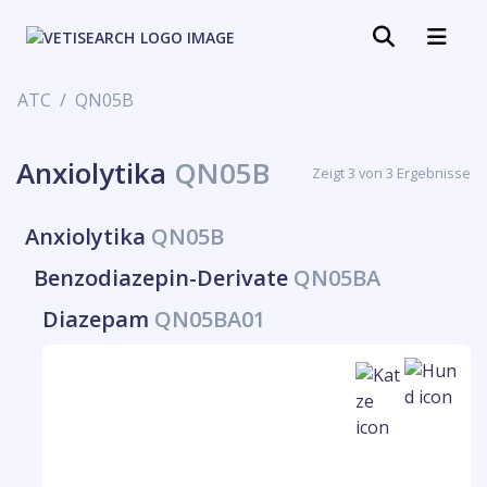
ATC
QN05B
Anxiolytika
QN05B
Zeigt 3 von 3 Ergebnisse
Anxiolytika
QN05B
Benzodiazepin-Derivate
QN05BA
Diazepam
QN05BA01