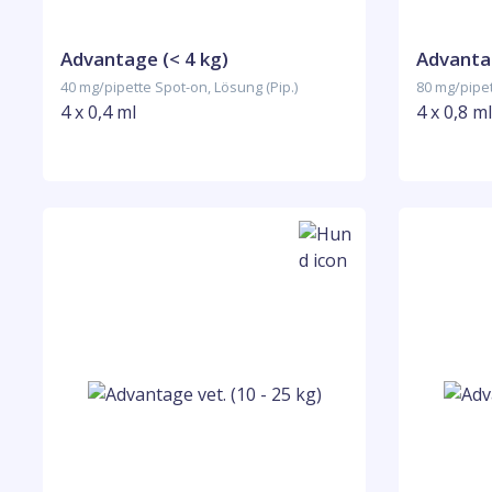
Advantage (< 4 kg)
Advantag
40 mg/pipette Spot-on, Lösung (Pip.)
80 mg/pipet
4 x 0,4 ml
4 x 0,8 ml