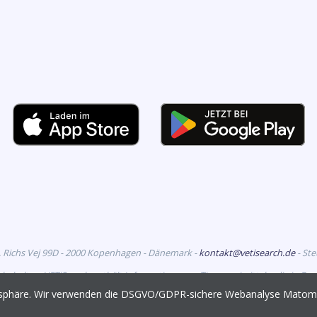
. Richs Vej 99D - 2000 Kopenhagen - Dänemark -
kontakt@vetisearch.de
- St
rbehalten. VETiSearch enthält Informationen zu Tierarzneimitteln, die in D
richtet sich an tiermedizinische Fachkreise.
vatsphäre. Wir verwenden die DSGVO/GDPR-sichere Webanalyse Mato