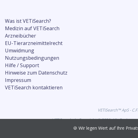
Was ist VETiSearch?
Medizin auf VETiSearch
Arzneibücher
EU-Tierarzneimittelrecht
Umwidmung
Nutzungsbedingungen
Hilfe / Support
Hinweise zum Datenschutz
Impressum
VETiSearch kontaktieren
VETiSearch™ ApS - C.F
VETiSearch.de Copyright © 2026. Alle Rechte vo
🍪 Wir legen Wert auf Ihre Pri