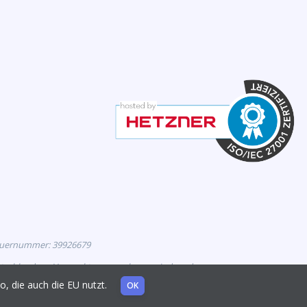
euernummer: 39926679
eutschland zur Vermarktung zugelassen sind, und
mo, die auch die EU nutzt.
OK