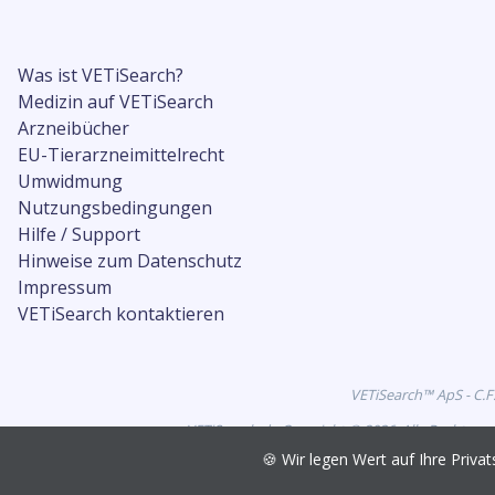
Was ist VETiSearch?
Medizin auf VETiSearch
Arzneibücher
EU-Tierarzneimittelrecht
Umwidmung
Nutzungsbedingungen
Hilfe / Support
Hinweise zum Datenschutz
Impressum
VETiSearch kontaktieren
VETiSearch™ ApS - C.F
VETiSearch.de Copyright © 2026. Alle Rechte vo
🍪 Wir legen Wert auf Ihre Pri