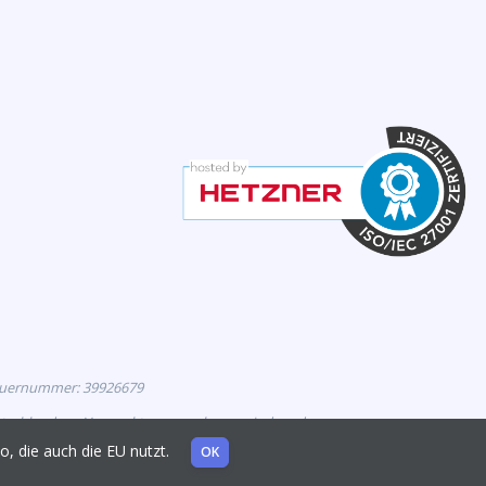
euernummer: 39926679
eutschland zur Vermarktung zugelassen sind, und
mo, die auch die EU nutzt.
OK