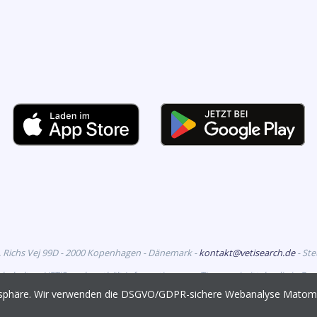
. Richs Vej 99D - 2000 Kopenhagen - Dänemark -
kontakt@vetisearch.de
- St
rbehalten. VETiSearch enthält Informationen zu Tierarzneimitteln, die in D
richtet sich an tiermedizinische Fachkreise.
vatsphäre. Wir verwenden die DSGVO/GDPR-sichere Webanalyse Mato