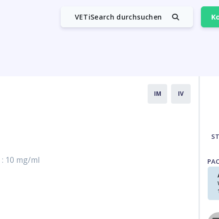
VETiSearch durchsuchen
Ko
IM
IV
S
)
: 10 mg/ml
PA