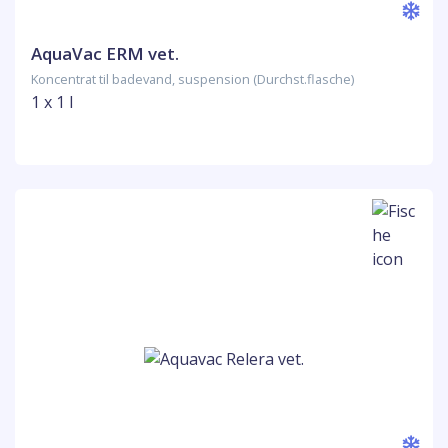
AquaVac ERM vet.
Koncentrat til badevand, suspension (Durchst.flasche)
1 x 1 l