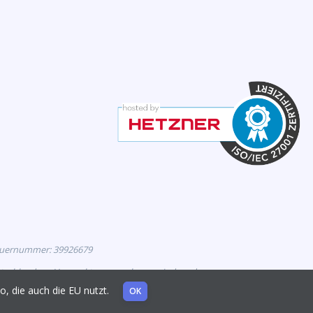
euernummer: 39926679
eutschland zur Vermarktung zugelassen sind, und
mo, die auch die EU nutzt.
OK