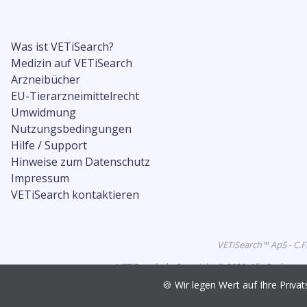
Was ist VETiSearch?
Medizin auf VETiSearch
Arzneibücher
EU-Tierarzneimittelrecht
Umwidmung
Nutzungsbedingungen
Hilfe / Support
Hinweise zum Datenschutz
Impressum
VETiSearch kontaktieren
VETiSearch™ ApS - C.F
VETiSearch.de Copyright © 2026. Alle Rechte vo
🍪 Wir legen Wert auf Ihre Pri