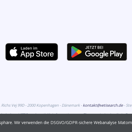
. Richs Vej 99D - 2000 Kopenhagen - Dänemark -
kontakt@vetisearch.de
- St
rbehalten. VETiSearch enthält Informationen zu Tierarzneimitteln, die in D
richtet sich an tiermedizinische Fachkreise.
vatsphäre. Wir verwenden die DSGVO/GDPR-sichere Webanalyse Mato