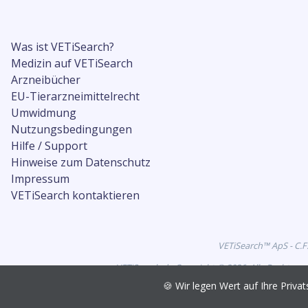
Was ist VETiSearch?
Medizin auf VETiSearch
Arzneibücher
EU-Tierarzneimittelrecht
Umwidmung
Nutzungsbedingungen
Hilfe / Support
Hinweise zum Datenschutz
Impressum
VETiSearch kontaktieren
VETiSearch™ ApS - C.F
VETiSearch.de Copyright © 2026. Alle Rechte vo
🍪 Wir legen Wert auf Ihre Pri