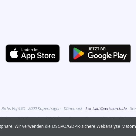
. Richs Vej 99D - 2000 Kopenhagen - Dänemark -
kontakt@vetisearch.de
- St
rbehalten. VETiSearch enthält Informationen zu Tierarzneimitteln, die in D
richtet sich an tiermedizinische Fachkreise.
vatsphäre. Wir verwenden die DSGVO/GDPR-sichere Webanalyse Mato