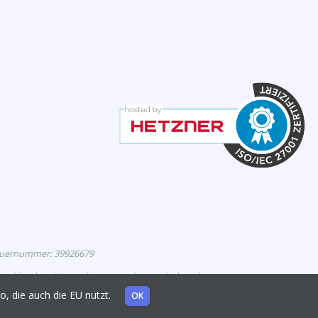
euernummer: 39926679
eutschland zur Vermarktung zugelassen sind, und
mo, die auch die EU nutzt.
OK