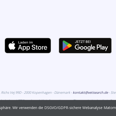
. Richs Vej 99D - 2000 Kopenhagen - Dänemark -
kontakt@vetisearch.de
- St
rbehalten. VETiSearch enthält Informationen zu Tierarzneimitteln, die in D
richtet sich an tiermedizinische Fachkreise.
vatsphäre. Wir verwenden die DSGVO/GDPR-sichere Webanalyse Mato