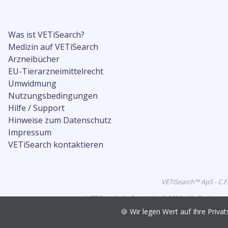
Was ist VETiSearch?
Medizin auf VETiSearch
Arzneibücher
EU-Tierarzneimittelrecht
Umwidmung
Nutzungsbedingungen
Hilfe / Support
Hinweise zum Datenschutz
Impressum
VETiSearch kontaktieren
VETiSearch™ ApS - C.F
VETiSearch.de Copyright © 2026. Alle Rechte vo
🍪 Wir legen Wert auf Ihre Pri