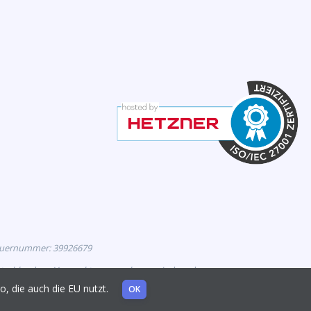
euernummer: 39926679
eutschland zur Vermarktung zugelassen sind, und
mo, die auch die EU nutzt.
OK