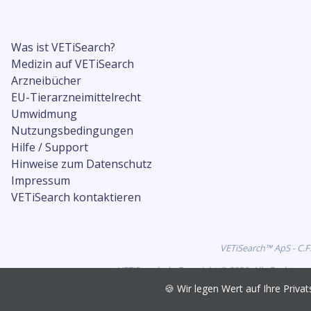
Was ist VETiSearch?
Medizin auf VETiSearch
Arzneibücher
EU-Tierarzneimittelrecht
Umwidmung
Nutzungsbedingungen
Hilfe / Support
Hinweise zum Datenschutz
Impressum
VETiSearch kontaktieren
VETiSearch™ ApS - C.F
VETiSearch.de Copyright © 2026. Alle Rechte vo
🍪 Wir legen Wert auf Ihre Pri