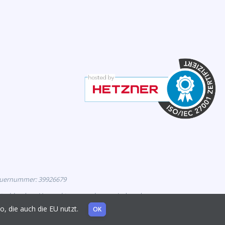
euernummer: 39926679
eutschland zur Vermarktung zugelassen sind, und
mo, die auch die EU nutzt.
OK