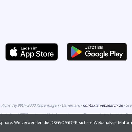
. Richs Vej 99D - 2000 Kopenhagen - Dänemark -
kontakt@vetisearch.de
- St
rbehalten. VETiSearch enthält Informationen zu Tierarzneimitteln, die in D
richtet sich an tiermedizinische Fachkreise.
vatsphäre. Wir verwenden die DSGVO/GDPR-sichere Webanalyse Mato