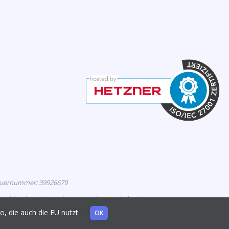
euernummer: 39926679
eutschland zur Vermarktung zugelassen sind, und
mo, die auch die EU nutzt.
OK