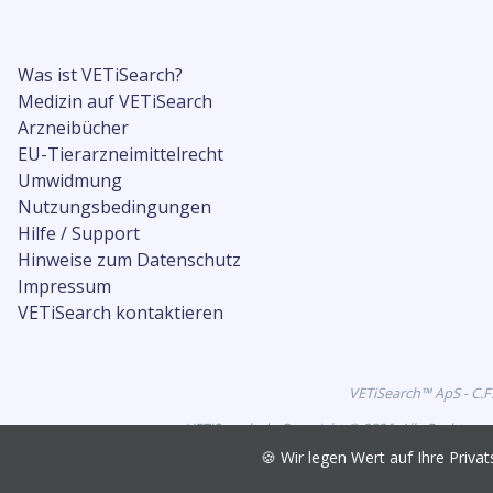
Was ist VETiSearch?
Medizin auf VETiSearch
Arzneibücher
EU-Tierarzneimittelrecht
Umwidmung
Nutzungsbedingungen
Hilfe / Support
Hinweise zum Datenschutz
Impressum
VETiSearch kontaktieren
VETiSearch™ ApS - C.F
VETiSearch.de Copyright © 2026. Alle Rechte vo
🍪 Wir legen Wert auf Ihre Pri