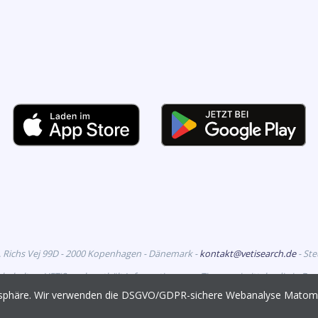
. Richs Vej 99D - 2000 Kopenhagen - Dänemark -
kontakt@vetisearch.de
- St
rbehalten. VETiSearch enthält Informationen zu Tierarzneimitteln, die in D
richtet sich an tiermedizinische Fachkreise.
vatsphäre. Wir verwenden die DSGVO/GDPR-sichere Webanalyse Mato