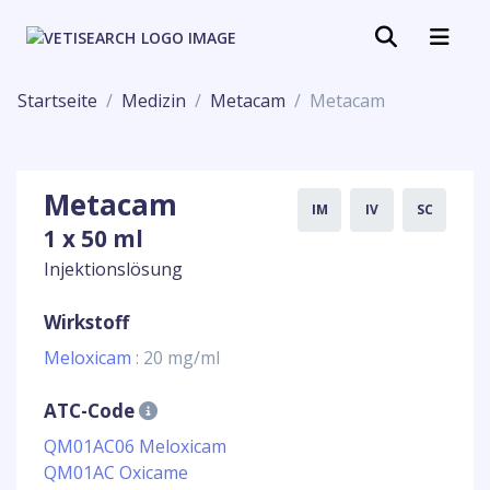
Startseite
Medizin
Metacam
Metacam
Metacam
IM
IV
SC
1 x 50 ml
Injektionslösung
Wirkstoff
Meloxicam
: 20 mg/ml
ATC-Code
QM01AC06 Meloxicam
QM01AC Oxicame