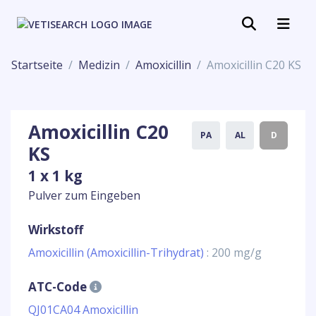
Startseite
Medizin
Amoxicillin
Amoxicillin C20 KS
Amoxicillin C20
PA
AL
D
KS
1 x 1 kg
Pulver zum Eingeben
Wirkstoff
Amoxicillin (Amoxicillin-Trihydrat)
: 200 mg/g
ATC-Code
QJ01CA04 Amoxicillin