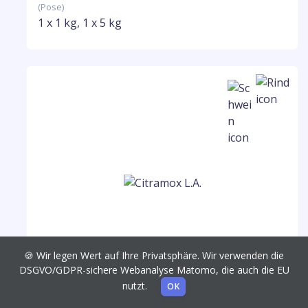
(Pose)
1 x 1 kg, 1 x 5 kg
🍪 Wir legen Wert auf Ihre Privatsphäre. Wir verwenden die
DSGVO/GDPR-sichere Webanalyse Matomo, die auch die EU
Citramox L.A.
nutzt.
OK
150 mg/ml Injektionslösung, suspension (Durchst.flasche)
1 x 100 ml, 1 x 250 ml