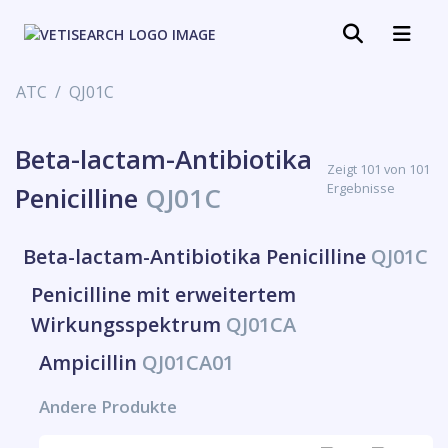
ATC
QJ01C
Beta-lactam-Antibiotika
Zeigt 101 von 101
Ergebnisse
Penicilline
QJ01C
Beta-lactam-Antibiotika Penicilline
QJ01C
Penicilline mit erweitertem
Wirkungsspektrum
QJ01CA
Ampicillin
QJ01CA01
Andere Produkte