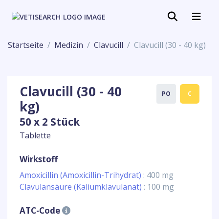
Startseite
Medizin
Clavucill
Clavucill (30 - 40 kg)
Clavucill (30 - 40
PO
C
kg)
50 x 2 Stück
Tablette
Wirkstoff
Amoxicillin (Amoxicillin-Trihydrat)
: 400 mg
Clavulansäure (Kaliumklavulanat)
: 100 mg
ATC-Code