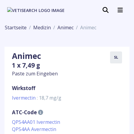
Startseite
Medizin
Animec
Animec
Animec
SL
1 x 7,49 g
Paste zum Eingeben
Wirkstoff
Ivermectin
: 18,7 mg/g
ATC-Code
QP54AA01 Ivermectin
QP54AA Avermectin