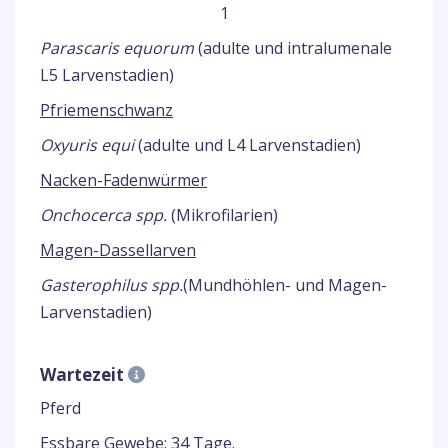
1
Parascaris equorum
(adulte und intralumenale
L5 Larvenstadien)
Pfriemenschwanz
Oxyuris equi
(adulte und L4 Larvenstadien)
Nacken-Fadenwürmer
Onchocerca spp.
(Mikrofilarien)
Magen-Dassellarven
Gasterophilus spp.
(Mundhöhlen- und Magen-
Larvenstadien)
Wartezeit
Pferd
Essbare Gewebe: 34 Tage.