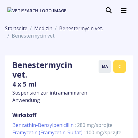
Startseite
Medizin
Benestermycin vet.
Benestermycin vet.
Benestermycin
MA
C
vet.
4 x 5 ml
Suspension zur intramammären
Anwendung
Wirkstoff
Benzathin-Benzylpenicillin
: 280 mg/sprøjte
Framycetin (Framycetin-Sulfat)
: 100 mg/sprøjte