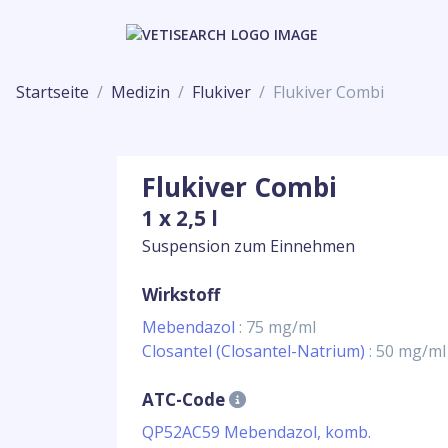
Startseite
Medizin
Flukiver
Flukiver Combi
Flukiver Combi
1 x 2,5 l
Suspension zum Einnehmen
Wirkstoff
Mebendazol
: 75 mg/ml
Closantel (Closantel-Natrium)
: 50 mg/ml
ATC-Code
QP52AC59 Mebendazol, komb.