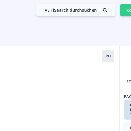
VETiSearch durchsuchen
Ko
PO
S
PA