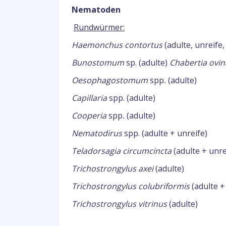
Nematoden
Rundwürmer:
Haemonchus contortus
(adulte, unreife
Bunostomum
sp. (adulte)
Chabertia ovin
Oesophagostomum
spp
.
(adulte)
Capillaria
spp. (adulte)
Cooperia
spp
.
(adulte)
Nematodirus
spp. (adulte + unreife)
Teladorsagia circumcincta
(adulte + unre
Trichostrongylus axei
(adulte)
Trichostrongylus colubriformis
(adulte +
Trichostrongylus vitrinus
(adulte)