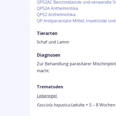
QP52AC Benzimidazole und verwandte S
QP52A Anthelmintika
QP52 Anthelmintika
QP Antiparasitäre Mittel, Insektizide und
Tierarten
Schaf und Lamm
Diagnosen
Zur Behandlung parasitärer Mischinjektio
macht.
Trematoden
Leberegel:
Fasciola hepatica
(adulte + 5 – 8 Wochen 