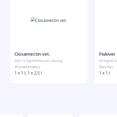
Closamectin vet.
Flukiver
200 + 5 mg/ml Pour-on, Lösung
50 mg/ml 
(Plastikbehälter)
(Flasche)
1 x 1 l, 1 x 2,5 l
1 x 1 l