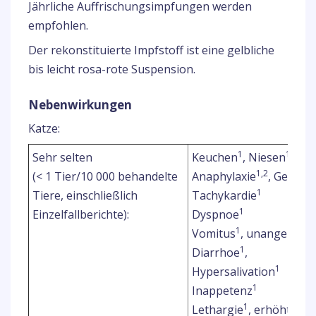
Jährliche Auffrischungsimpfungen werden
empfohlen.
Der rekonstituierte Impfstoff ist eine gelbliche
bis leicht rosa-rote Suspension.
Nebenwirkungen
Katze:
1
1
Sehr selten
Keuchen
, Niesen
, Na
1,2
(< 1 Tier/10 000 behandelte
Anaphylaxie
, Gesich
1
Tiere, einschließlich
Tachykardie
1
Einzelfallberichte):
Dyspnoe
1
Vomitus
, unangemess
1
Diarrhoe
,
1
Hypersalivation
1
Inappetenz
1
Lethargie
, erhöhte K