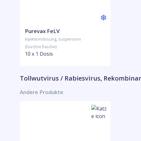
Purevax FeLV
Injektionslösung, suspension
(Durchst.flasche)
10 x 1 Dosis
Tollwutvirus / Rabiesvirus, Rekombina
Andere Produkte