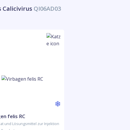
s Calicivirus
QI06AD03
en felis RC
sat und Lösungsmittel zur Injektion