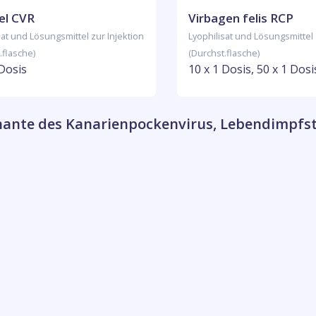
el CVR
Virbagen felis RCP
sat und Lösungsmittel zur Injektion
Lyophilisat und Lösungsmittel 
.flasche)
(Durchst.flasche)
 Dosis
10 x 1 Dosis, 50 x 1 Dosi
inante des Kanarienpockenvirus, Lebendimpfs