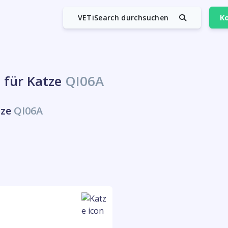
VETiSearch durchsuchen
Ko
 für Katze
QI06A
tze
QI06A