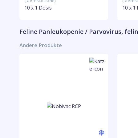
(Durchst.flasche)
(Durchst
10 x 1 Dosis
10 x 1
Feline Panleukopenie / Parvovirus, feli
Andere Produkte