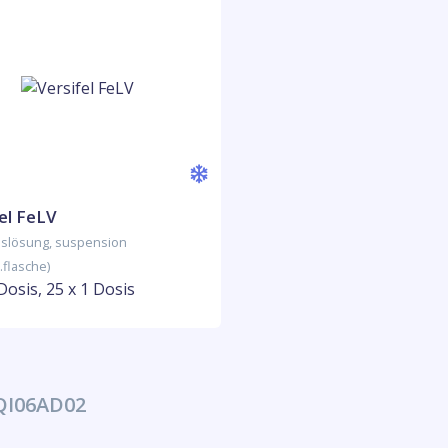
el FeLV
nslösung, suspension
.flasche)
Dosis, 25 x 1 Dosis
QI06AD02