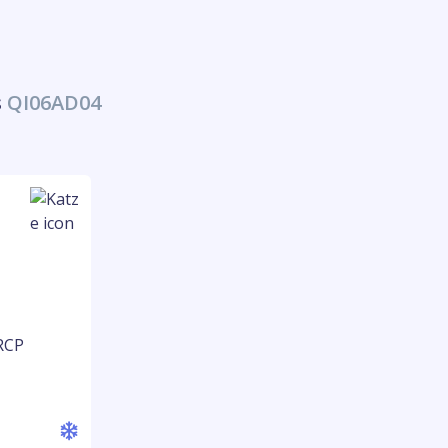
s
QI06AD04