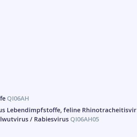
ffe
QI06AH
us Lebendimpfstoffe, feline Rhinotracheitisvir
lwutvirus / Rabiesvirus
QI06AH05