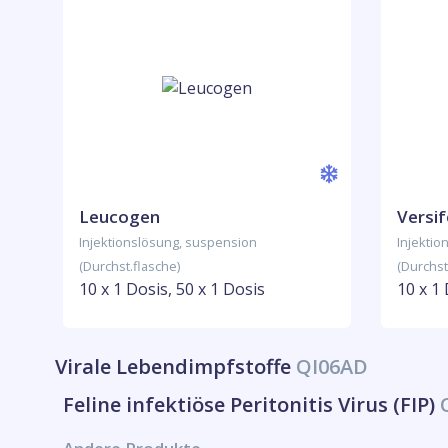
Leucogen
Versif
Injektionslösung, suspension
Injektio
(Durchst.flasche)
(Durchst
10 x 1 Dosis, 50 x 1 Dosis
10 x 1 
Virale Lebendimpfstoffe
QI06AD
Feline infektiöse Peritonitis Virus (FIP)