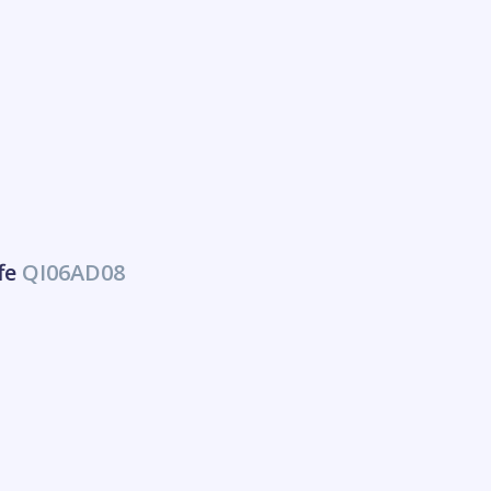
fe
QI06AD08