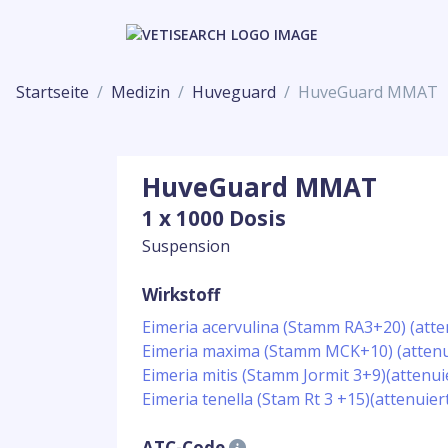
Startseite
Medizin
Huveguard
HuveGuard MMAT
HuveGuard MMAT
1 x 1000 Dosis
Suspension
Wirkstoff
Eimeria acervulina (Stamm RA3+20) (atte
Eimeria maxima (Stamm MCK+10) (attenui
Eimeria mitis (Stamm Jormit 3+9)(attenui
Eimeria tenella (Stam Rt 3 +15)(attenuier
ATC-Code