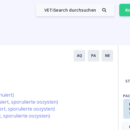
VETiSearch durchsuchen
Ko
AQ
PA
NE
S
nuiert)
PA
ert, sporulierte oozysten)
ert, sporulierte oozysten)
t, sporulierte oozysten)