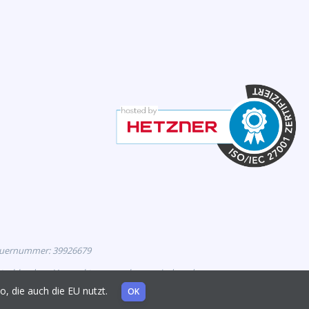
euernummer: 39926679
eutschland zur Vermarktung zugelassen sind, und
mo, die auch die EU nutzt.
OK