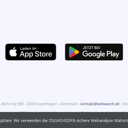
. Richs Vej 99D - 2000 Kopenhagen - Dänemark -
kontakt@vetisearch.de
- St
rbehalten. VETiSearch enthält Informationen zu Tierarzneimitteln, die in D
richtet sich an tiermedizinische Fachkreise.
vatsphäre. Wir verwenden die DSGVO/GDPR-sichere Webanalyse Mato