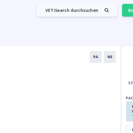
VETiSearch durchsuchen
Ko
PA
NE
S
PA