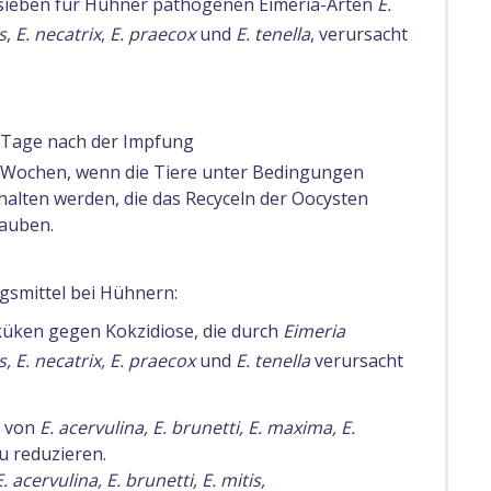
e sieben für Hühner pathogenen Eimeria-Arten
E.
s
,
E. necatrix
,
E. praecox
und
E. tenella
, verursacht
 Tage nach der Impfung
 Wochen, wenn die Tiere unter Bedingungen
halten werden, die das Recyceln der Oocysten
lauben.
gsmittel bei Hühnern:
üken gegen Kokzidiose, die durch
Eimeria
s, E. necatrix, E. praecox
und
E. tenella
verursacht
n von
E. acervulina, E. brunetti, E. maxima, E.
u reduzieren.
E. acervulina, E. brunetti, E. mitis,