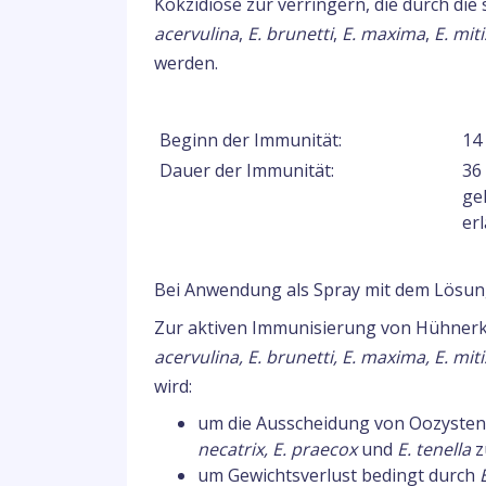
Kokzidiose zur verringern, die durch di
acervulina
,
E. brunetti
,
E. maxima
,
E. miti
werden.
Beginn der Immunität:
14
Dauer der Immunität:
36
ge
er
Bei Anwendung als Spray mit dem Lösun
Zur aktiven Immunisierung von Hühnerk
acervulina, E. brunetti, E. maxima, E. miti
wird:
um die Ausscheidung von Oozyste
necatrix, E. praecox
und
E. tenella
z
um Gewichtsverlust bedingt durch