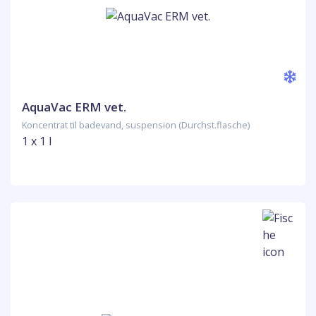
AquaVac ERM vet.
Koncentrat til badevand, suspension (Durchst.flasche)
1 x 1 l