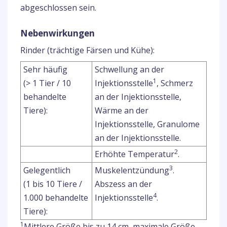
abgeschlossen sein.
Nebenwirkungen
Rinder (trächtige Färsen und Kühe):
Sehr häufig
Schwellung an der
1
(> 1 Tier / 10
Injektionsstelle
, Schmerz
behandelte
an der Injektionsstelle,
Tiere):
Wärme an der
Injektionsstelle, Granulome
an der Injektionsstelle.
2
Erhöhte Temperatur
.
3
Gelegentlich
Muskelentzündung
.
(1 bis 10 Tiere /
Abszess an der
4
1.000 behandelte
Injektionsstelle
.
Tiere):
1
Mittlere Größe bis zu 14 cm, maximale Größe