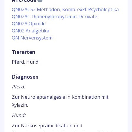
QN02AC52 Methadon, Komb. exkl. Psycholeptika
QN02AC Diphenylpropylamin-Derivate
QN02A Opioide
QN02 Analgetika
QN Nervensystem
Tierarten
Pferd, Hund
Diagnosen
Pferd:
Zur Neuroleptanalgesie in Kombination mit
Xylazin.
Hund:
Zur Narkoseprämedikation und