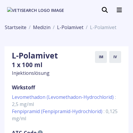
Startseite
Medizin
L-Polamivet
L-Polamivet
L-Polamivet
IM
IV
1 x 100 ml
Injektionslösung
Wirkstoff
Levomethadon (Levomethadon-Hydrochlorid)
:
2,5 mg/ml
Fenpipramid (Fenpipramid-Hydrochlorid)
: 0,125
mg/ml
ATC-Code