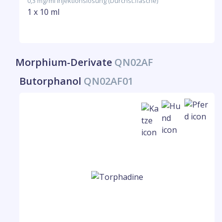
0,3 mg/ml Injektionslösung (Durchst.flasche)
1 x 10 ml
Morphium-Derivate
QN02AF
Butorphanol
QN02AF01