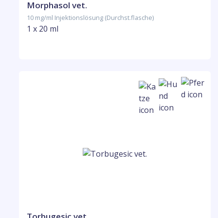
Morphasol vet.
10 mg/ml Injektionslösung (Durchst.flasche)
1 x 20 ml
Torbugesic vet.