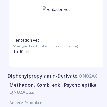
Fentadon vet.
50 mikg/ml Injektionslösung (Durchst.flasche)
1 x 10 ml
Diphenylpropylamin-Derivate
QN02AC
Methadon, Komb. exkl. Psycholeptika
QN02AC52
Andere Produkte