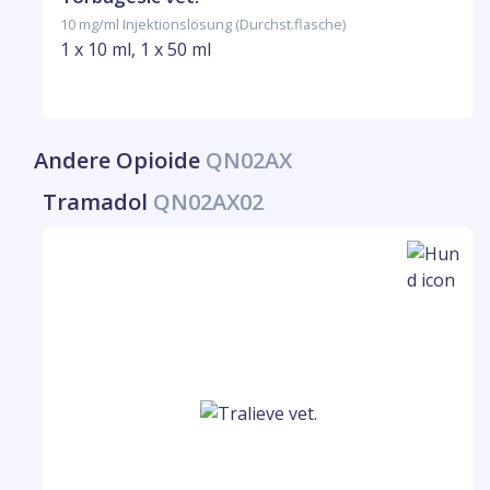
10 mg/ml Injektionslösung (Durchst.flasche)
1 x 10 ml, 1 x 50 ml
Andere Opioide
QN02AX
Tramadol
QN02AX02