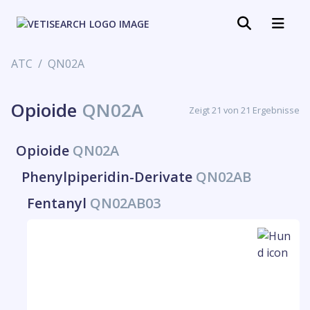
ATC
QN02A
Opioide
QN02A
Zeigt 21 von 21 Ergebnisse
Opioide
QN02A
Phenylpiperidin-Derivate
QN02AB
Fentanyl
QN02AB03