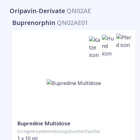
Oripavin-Derivate
QN02AE
Buprenorphin
QN02AE01
Bupredine Multidose
0,3 mg/ml Injektionslösung (Durchst.flasche)
1 x 10 ml