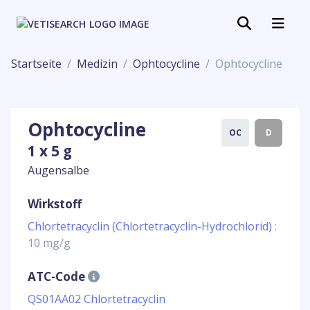
Startseite
Medizin
Ophtocycline
Ophtocycline
Ophtocycline
OC
D
1 x 5 g
Augensalbe
Wirkstoff
Chlortetracyclin (Chlortetracyclin-Hydrochlorid)
:
10 mg/g
ATC-Code
QS01AA02 Chlortetracyclin