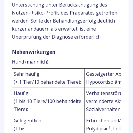
Untersuchung unter Berücksichtigung des
Nutzen-Risiko-Profils des Präparates getroffen
werden. Sollte der Behandlungserfolg deutlich
kürzer andauern als erwartet, ist eine
Überprüfung der Diagnose erforderlich.
Nebenwirkungen
Hund (männlich):
Sehr häufig
Gesteigerter Appetit
1
(> 1 Tier/10 behandelte Tiere):
Hypocortisolämie
Häufig
Verhaltensstörungen (
(1 bis 10 Tiere/100 behandelte
verminderte Aktivitä
1
Tiere):
Sozialverhalten)
Gelegentlich
Erbrechen und/oder 
1
(1 bis
Polydipsie
, Lethargi