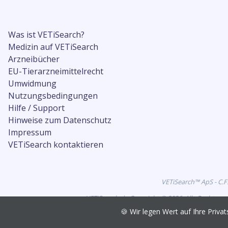
Was ist VETiSearch?
Medizin auf VETiSearch
Arzneibücher
EU-Tierarzneimittelrecht
Umwidmung
Nutzungsbedingungen
Hilfe / Support
Hinweise zum Datenschutz
Impressum
VETiSearch kontaktieren
VETiSearch™ ApS - C.F
VETiSearch.de Copyright © 2026. Alle Rechte vo
🍪 Wir legen Wert auf Ihre Pri