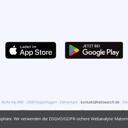
. Richs Vej 99D - 2000 Kopenhagen - Dänemark -
kontakt@vetisearch.de
- St
rbehalten. VETiSearch enthält Informationen zu Tierarzneimitteln, die in D
richtet sich an tiermedizinische Fachkreise.
vatsphäre. Wir verwenden die DSGVO/GDPR-sichere Webanalyse Mato