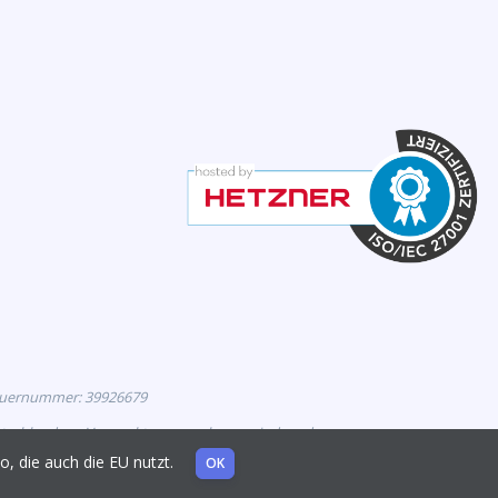
euernummer: 39926679
eutschland zur Vermarktung zugelassen sind, und
mo, die auch die EU nutzt.
OK