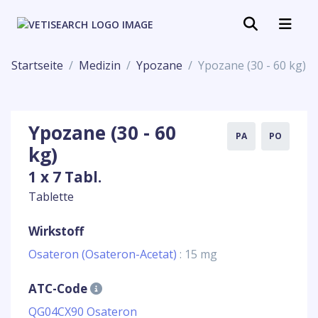
Startseite
Medizin
Ypozane
Ypozane (30 - 60 kg)
Ypozane (30 - 60
PA
PO
kg)
1 x 7 Tabl.
Tablette
Wirkstoff
Osateron (Osateron-Acetat)
: 15 mg
ATC-Code
QG04CX90 Osateron