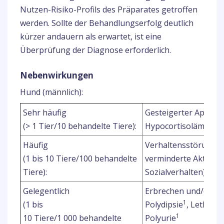
Nutzen-Risiko-Profils des Präparates getroffen
werden. Sollte der Behandlungserfolg deutlich
kürzer andauern als erwartet, ist eine
Überprüfung der Diagnose erforderlich.
Nebenwirkungen
Hund (männlich):
Sehr häufig
Gesteigerter Appetit
1
(> 1 Tier/10 behandelte Tiere):
Hypocortisolämie
Häufig
Verhaltensstörungen (
(1 bis 10 Tiere/100 behandelte
verminderte Aktivitä
1
Tiere):
Sozialverhalten)
Gelegentlich
Erbrechen und/oder 
1
(1 bis
Polydipsie
, Lethargi
1
10 Tiere/1 000 behandelte
Polyurie