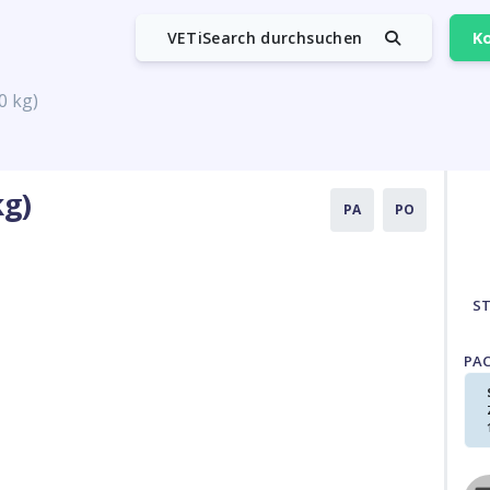
VETiSearch durchsuchen
Ko
0 kg)
kg)
PA
PO
S
PA