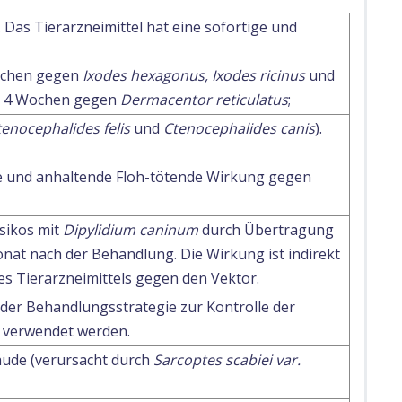
Das Tierarzneimittel hat eine sofortige und
ochen gegen
Ixodes hexagonus, Ixodes ricinus
und
r 4 Wochen gegen
Dermacentor reticulatus
;
tenocephalides felis
und
Ctenocephalides canis
).
ige und anhaltende Floh-tötende Wirkung gegen
sikos mit
Dipylidium caninum
durch Übertragung
nat nach der Behandlung. Die Wirkung ist indirekt
es Tierarzneimittels gegen den Vektor.
l der Behandlungsstrategie zur Kontrolle der
) verwendet werden.
ude (verursacht durch
Sarcoptes scabiei var.