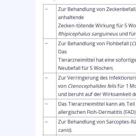
−
Zur Behandlung von Zeckenbefall. 
anhaltende
Zecken-tötende Wirkung für 5 W
Rhipicephalus sanguineus
und fü
−
Zur Behandlung von Flohbefall (
C
Das
Tierarzneimittel hat eine sofort
Neubefall für 5 Wochen;
−
Zur Verringerung des Infektionsri
von
Ctenocephalides felis
für 1 Mo
und beruht auf der Wirksamkeit d
−
Das Tierarzneimittel kann als Tei
allergischen Floh-Dermatitis (FAD
−
Zur Behandlung von Sarcoptes-Rä
canis
).