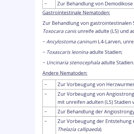
−
Zur Behandlung von Demodikose 
Gastrointestinale Nematoden:
Zur Behandlung von gastrointestinalen
Toxocara canis
unreife adulte (L5) und ad
−
Ancylostoma caninum
L4-Larven, unrei
−
Toxascaris leonina
adulte Stadien;
−
Uncinaria stenocephala
adulte Stadien.
Andere Nematoden:
−
Zur Vorbeugung von Herzwurmer
−
Zur Vorbeugung von Angiostrongy
mit unreifen adulten (L5) Stadien
−
Zur Behandlung der Angiostrongy
−
Zur Vorbeugung der Entstehung e
Thelazia callipaeda
).