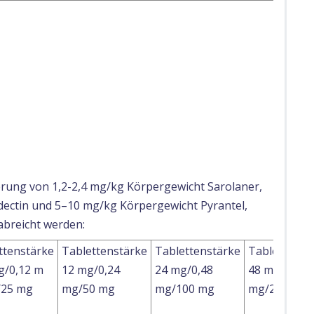
ierung von 1,2-2,4 mg/kg Körpergewicht Sarolaner,
ectin und 5–10 mg/kg Körpergewicht Pyrantel,
abreicht werden:
ttenstärke
Tablettenstärke
Tablettenstärke
Tablettenst
g/0,12 m
12 mg/0,24
24 mg/0,48
48 mg/0,96
/25 mg
mg/50 mg
mg/100 mg
mg/200 mg