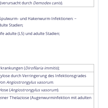
(verursacht durch
Demodex canis
).
 Spulwurm- und Hakenwurm-Infektionen: −
ulte Stadien;
fe adulte (L5) und adulte Stadien;
krankungen (
Dirofilaria immitis
);
lose durch Verringerung des Infektionsgrades
 von
Angiostrongylus vasorum
.
lose (
Angiostrongylus vasorum
).
iner Thelaziose (Augenwurminfektion mit adulten