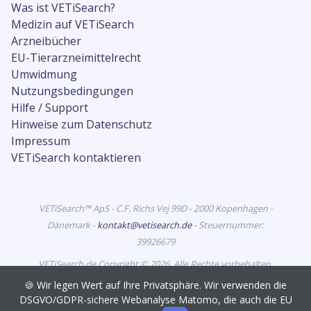
Was ist VETiSearch?
Medizin auf VETiSearch
Arzneibücher
EU-Tierarzneimittelrecht
Umwidmung
Nutzungsbedingungen
Hilfe / Support
Hinweise zum Datenschutz
Impressum
VETiSearch kontaktieren
VETiSearch™ ApS - C.F. Richs Vej 99D - 2000 Kopenhagen -
Dänemark -
kontakt@vetisearch.de
- Steuernummer:
39926679
VETiSearch.de Copyright © 2026. Alle Rechte vorbehalten.
VETiSearch enthält Informationen zu Tierarzneimitteln, die
🍪 Wir legen Wert auf Ihre Privatsphäre. Wir verwenden die
in Deutschland zur Vermarktung zugelassen sind, und
DSGVO/GDPR-sichere Webanalyse Matomo, die auch die EU