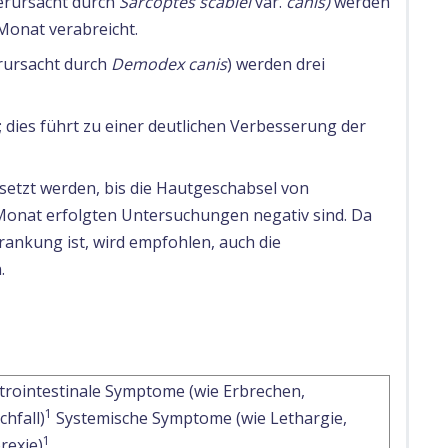
erursacht durch
Sarcoptes scabiei
var.
canis)
werden
Monat verabreicht.
rursacht durch
Demodex canis
) werden drei
 dies führt zu einer deutlichen Verbesserung der
setzt werden, bis die Hautgeschabsel von
Monat erfolgten Untersuchungen negativ sind. Da
rankung ist, wird empfohlen, auch die
.
trointestinale Symptome (wie Erbrechen,
1
chfall)
Systemische Symptome (wie Lethargie,
1
rexie)