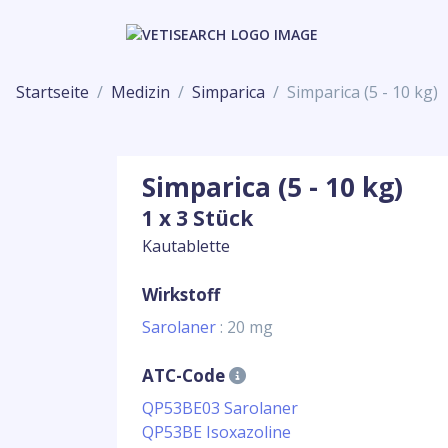
Startseite
Medizin
Simparica
Simparica (5 - 10 kg)
Simparica (5 - 10 kg)
1 x 3 Stück
Kautablette
Wirkstoff
Sarolaner
: 20 mg
ATC-Code
QP53BE03 Sarolaner
QP53BE Isoxazoline