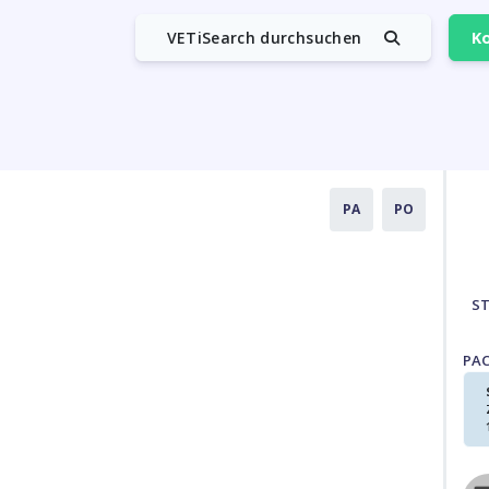
VETiSearch durchsuchen
Ko
PA
PO
S
PA