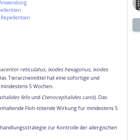
n Anwendung
ellentien
 Repellentien
centor reticulatus, Ixodes hexagonus, Ixodes
 Das Tierarzneimittel hat eine sofortige und
 mindestens 5 Wochen.
halides felis
und
Ctenocephalides canis
). Das
 anhaltende Floh-tötende Wirkung für mindestens 5
ehandlungsstrategie zur Kontrolle der allergischen