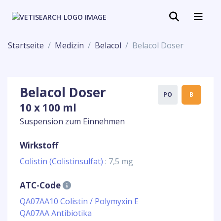
Startseite
Medizin
Belacol
Belacol Doser
Belacol Doser
PO
B
10 x 100 ml
Suspension zum Einnehmen
Wirkstoff
Colistin (Colistinsulfat)
: 7,5 mg
ATC-Code
QA07AA10 Colistin / Polymyxin E
QA07AA Antibiotika